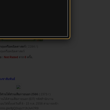
ังกฤษหรือคณิตศาสตร์
( 2284 / )
กฤษหรือคณิตศาสตร์
่ย :
Not Rated
จาก
0
ครั้ง.
ะชาสัมพันธ์
ู้มีส่วนได้ส่วนเสียภายนอก 2566
( 2373 / )
ส่วนได้ส่วนเสียภายนอก (EIT) รหัสสำนักงาน
ด้ตั้งแต่วันที่ 8 - 15 ก.ค. 2556 สามารถเข้า
: forms.gle/fgQ2iupzYJhJvA7R9