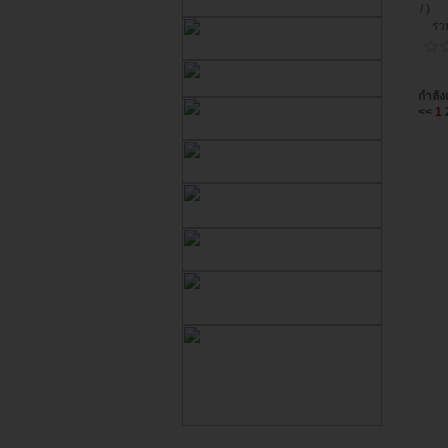
/ )
ร่วม
กำลัง
<<
1