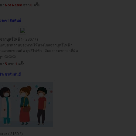
่ย :
Not Rated
จาก
0
ครั้ง.
ประชาสัมพันธ์
จากบุหรี่ไฟฟ้า
( 2867 / )
แลบุตรหลานของท่านให้ห่างไกลจากบุหรี่ไฟฟ้า
กลจากยาเสพติด บุหรี่ไฟฟ้า...อันตรายมากกว่าที่คิด
ุข 😊😊😊
่ย :
5
จาก
1
ครั้ง.
ประชาสัมพันธ์
กครอง
( 3150 / )