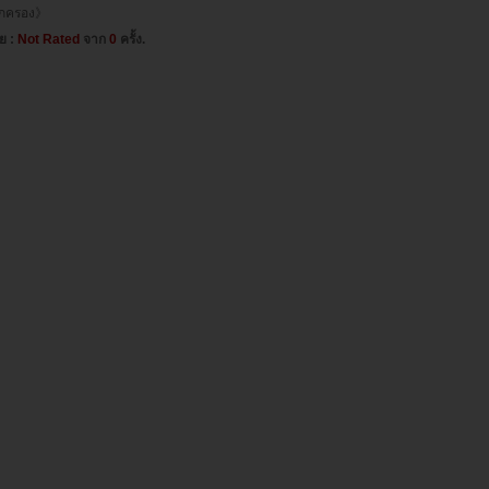
ปกครอง》
่ย :
Not Rated
จาก
0
ครั้ง.