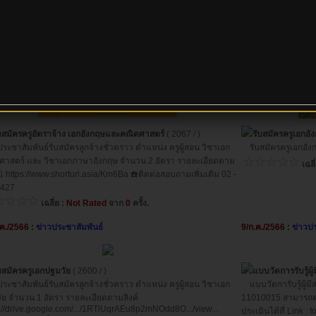
บสมัครครูอัตราจ้าง เอกอังกฤษและคณิตศาสตร์
( 2067 / )
รับสมัครครูเอกอ
ชาสัมพันธ์รับสมัครลูกจ้างชั่วคราว ตำแหน่ง ครูผู้สอน วิชาเอก
รับสมัครครูเอกอัง
ศาสตร์ และ วิชาเอกภาษาอังกฤษ จำนวน 2 อัตรา รายละเอียดตาม
เฉลี
⤵️⤵️ https://www.shorturl.asia/Km6Ba ☎️ติดต่อสอบถามเพิ่มเติม 02 -
427
เฉลี่ย :
Not Rated
จาก
0
ครั้ง.
.ค./2566 :
ข่าวประชาสัมพันธ์
9/ก.ค./2566 :
ข่าวปร
บสมัครครูเอกปฐมวัย
( 2600 / )
แบบวัดการรับรู้ผ
ชาสัมพันธ์รับสมัครลูกจ้างชั่วคราว ตำแหน่ง ครูผู้สอน วิชาเอก
แบบวัดการับรู้ผู้มี
ัย จำนวน 1 อัตรา รายละเอียดตามลิงค์
11010015 สามารถตอบไ
s://drive.google.com/.../1RTlUqrAEu8p2mNOdd8O.../view...
ประเมินได้ที่ Link 