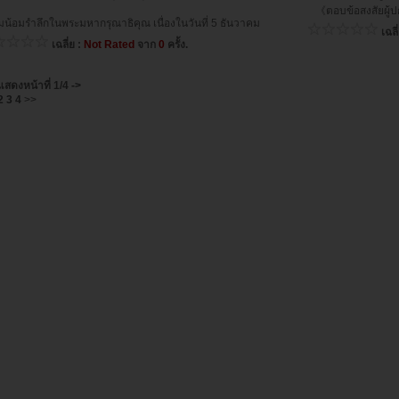
《ตอบข้อสงสัยผู้
น้อมรำลึกในพระมหากรุณาธิคุณ เนื่องในวันที่ 5 ธันวาคม
เฉลี
เฉลี่ย :
Not Rated
จาก
0
ครั้ง.
แสดงหน้าที่
1/4
->
2
3
4
>>