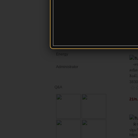
ผลงานทางวิชาการ
contact
video
ITA68
Energy
รั
📣ประ
Administrator
คณิต
ลิงค์
3830
Q&A
21/ก
รั
🎤ประ
ปฐมว
http