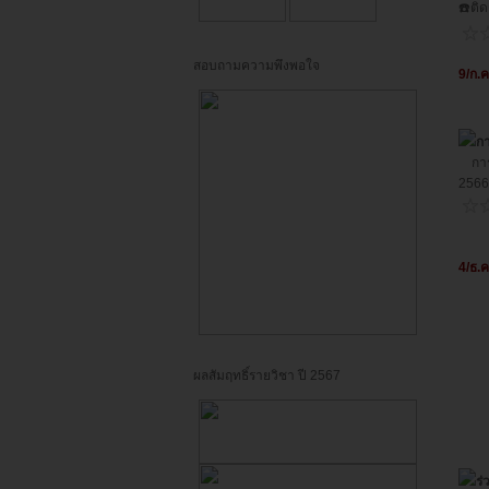
☎️ติด
สอบถามความพึงพอใจ
9/ก.ค
ก
การฝ
2566 
4/ธ.ค
ผลสัมฤทธิ์รายวิชา ปี 2567
ร่