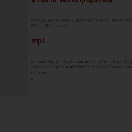
StorySaw
รองรับการอ่านผ่านมือถือ แท็บเล็ต และคอมพิวเตอร์ พร้อมร
ที่ต้องการได้อย่างรวดเร็ว
สรุป
หากคุณกำลังมองหา
เรื่องเสียวออนไลน์
,
นิยายอีโรติก
,
เรื่องเล่าผู้ใหญ
StorySaw.com
เป็นอีกหนึ่งเว็บไซต์ที่รวบรวมเนื้อหาไว้ครบถ้วน อั
ตลอดเวลา
```