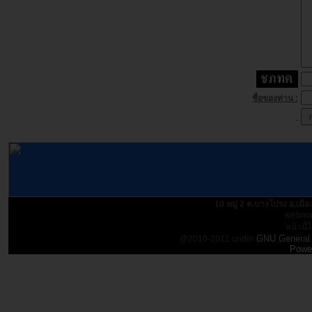
ชื่อของท่าน :
10 หมู่ 2 ต.บางโปรง อ.เม
webmas
: หน้านี้
GNU General 
@2010-2011 under
Powe