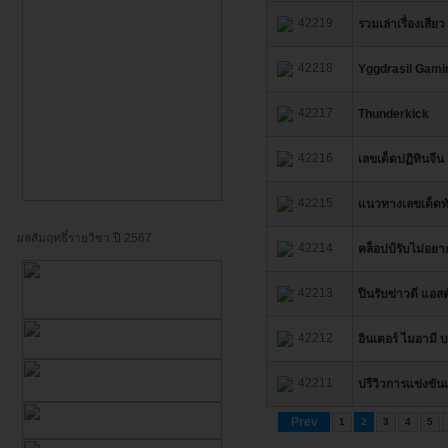
42219
รวมเล่าเรื่องเสียว
42218
Yggdrasil Gamin
42217
Thunderkick
42216
เลขเด็ดปฏิทินจีน 
42215
แนวทางเลขเด็ด
ผลสัมฤทธิ์รายวิชา ปี 2567
42214
คล็อปป์รับไม่อยาก
42213
ปืนรับข่าวดี แอส
42212
อินเตอร์ ไมอามี 
42211
ปรีวิวการแข่งขั
Prev
1
2
3
4
5