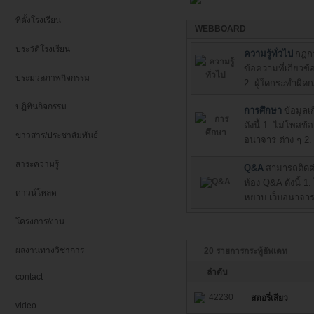
ที่ตั้งโรงเรียน
WEBBOARD
ประวัติโรงเรียน
ความรู้ทั่วไป
กฎกา
ข้อความที่เกี่ยว
ประมวลภาพกิจกรรม
2. ผู้ใดกระทำผิ
ปฏิทินกิจกรรม
การศึกษา
ข้อมูลเ
ดังนี้ 1. ไม่โพสข
ข่าวสาร/ประชาสัมพันธ์
อนาจาร ต่าง ๆ 2
สาระความรู้
Q&A
สามารถติดต
ห้อง Q&A ดังนี้ 1
ดาวน์โหลด
หยาบ เว็บอนาจาร
โครงการ/งาน
ผลงานทางวิชาการ
20 รายการกระทู้อัพเดท
ลำดับ
contact
42230
สตอรี่เสียว
video