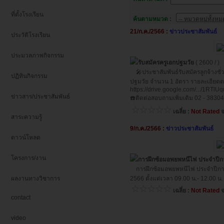
ที่ตั้งโรงเรียน
ค้นตามหมวด :
21/ก.ค./2566 :
ข่าวประชาสัมพันธ์
ประวัติโรงเรียน
ประมวลภาพกิจกรรม
รับสมัครครูเอกปฐมวัย
( 2600 / )
🎤ประชาสัมพันธ์รับสมัครลูกจ้างชั่
ปฏิทินกิจกรรม
ปฐมวัย จำนวน 1 อัตรา รายละเอียดต
https://drive.google.com/.../1RTl
ข่าวสาร/ประชาสัมพันธ์
☎️ติดต่อสอบถามเพิ่มเติม 02 - 3830
เฉลี่ย :
Not Rated
จ
สาระความรู้
9/ก.ค./2566 :
ข่าวประชาสัมพันธ์
ดาวน์โหลด
โครงการ/งาน
การฝึกซ้อมอพยพหนีไฟ ประจำปีก
การฝึกซ้อมอพยพหนีไฟ ประจำปีการ
ผลงานทางวิชาการ
2566 ตั้งแต่เวลา 09.00 น.- 12.00 น.
เฉลี่ย :
Not Rated
จ
contact
video