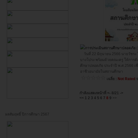
การประเมินสถานศึกษาปลอดภัย
(
วันที่ 22 มิถุนายน 2566 นายวัชระ 
บางโปรง พร้อมด้วยคณะครู ให้การ
ศึกษาปลอดภัย ประจำปี พ.ศ.2566 เพ
อาชีวอนามัยในสถานศึกษา
เฉลี่ย :
Not Rated
จ
กำลังแสดงหน้าที่
<-
8/21
->
<<
1
2
3
4
5
6
7
8
9
>>
ผลสัมฤทธิ์ ปีการศึกษา 2567